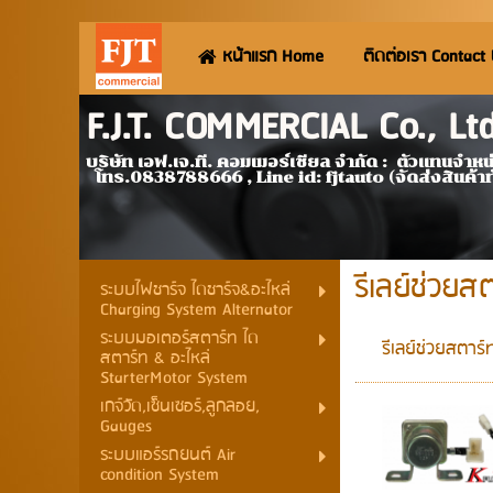
หน้าแรก Home
ติดต่อเรา Contact
F.J.T. COMMERCIAL Co., L
บริษัท เอฟ.เจ.ที. คอมเมอร์เชียล จำกัด
โทร.0838788666 , Line id: fjtauto (จัดส่งสินค้า
รีเลย์ช่วยส
ระบบไฟชาร์จ ไดชาร์จ&อะไหล่
Charging System Alternator
ระบบมอเตอร์สตาร์ท ได
รีเลย์ช่วยสตาร์
สตาร์ท & อะไหล่
StarterMotor System
เกจ์วัด,เซ็นเซอร์,ลูกลอย,
Gauges
ระบบแอร์รถยนต์ Air
condition System