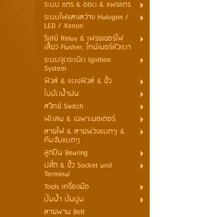
ระบบ แตร & ออด & แพรแตร
ระบบไฟแสงสว่าง Halogen /
LED / Xenon
รีเลย์ Relay & เฟรชเชอร์ไฟ
เลี้ยว Flasher, ไทม์เมอร์หัวเผา
ระบบจุดระเบิด Ignition
System
ฟิวส์ & แผงฟิวส์ & ขั้ว
ใบปัดน้ำฝน
สวิทช์ Switch
พัดลม & เฉพาะมอเตอร์
สายไฟ & สายพ่วงแบตฯ &
คีมจับแบตฯ
ลูกปืน Bearing
ปลั๊ก & ขั้ว Socket and
Terminal
Tools เครื่องมือ
ปั๊มน้ำ ปั๊มปูน
สายพาน Belt