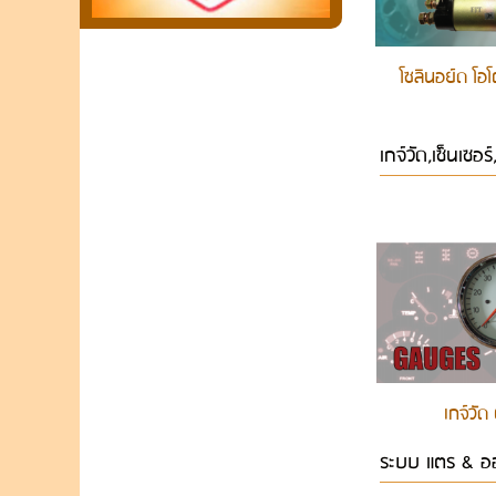
โซลินอย์ด โอ
เกจ์วัด,เซ็นเซอ
เกจ์วัด
ระบบ แตร & อ