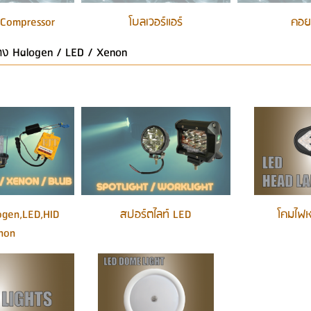
 Compressor
โบลเวอร์แอร์
คอยล
ง Halogen / LED / Xenon
gen,LED,HID
สปอร์ตไลท์ LED
โคมไฟห
non