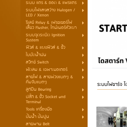
ระบบ แตร & ออด & แพรแตร
ระบบไฟแสงสว่าง Halogen /
LED / Xenon
รีเลย์ Relay & เฟรชเชอร์ไฟ
เลี้ยว Flasher, ไทม์เมอร์หัวเผา
ระบบจุดระเบิด Ignition
System
ฟิวส์ & แผงฟิวส์ & ขั้ว
ใบปัดน้ำฝน
สวิทช์ Switch
พัดลม & เฉพาะมอเตอร์
สายไฟ & สายพ่วงแบตฯ &
คีมจับแบตฯ
ระบบไฟชาร์จ ได
ลูกปืน Bearing
ปลั๊ก & ขั้ว Socket and
Terminal
Tools เครื่องมือ
ปั๊มน้ำ ปั๊มปูน
สายพาน Belt