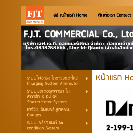
หน้าแรก Home
ติดต่อเรา Contact
F.J.T. COMMERCIAL Co., L
บริษัท เอฟ.เจ.ที. คอมเมอร์เชียล จำกัด
โทร.0838788666 , Line id: fjtauto (จัดส่งสินค้า
หน้าแรก H
ระบบไฟชาร์จ ไดชาร์จ&อะไหล่
Charging System Alternator
ระบบมอเตอร์สตาร์ท ได
สตาร์ท & อะไหล่
StarterMotor System
เกจ์วัด,เซ็นเซอร์,ลูกลอย,
Gauges
ระบบแอร์รถยนต์ Air
condition System