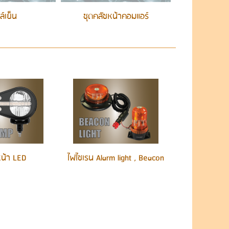
์เย็น
ชุดคลัชหน้าคอมแอร์
น้า LED
ไฟไซเรน Alarm light , Beacon