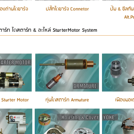
ซองถ่านไดชาร์จ
ปลั๊กไดชาร์จ Connetor
ปั๊ม & ซีลกั
Alt.P
าร์ท ไดสตาร์ท & อะไหล่ StarterMotor System
 Starter Motor
ทุ่นไดสตาร์ท Armature
เฟืองมอเ