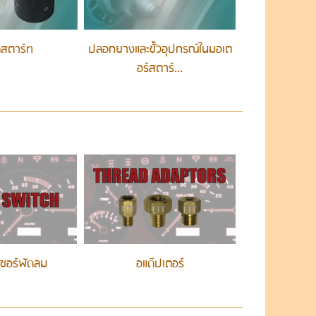
ดสตาร์ท
ปลอกยางและขั้วอุปกรณ์ในมอเต
อร์สตาร์...
นเซอร์พัดลม
อแด๊ปเตอร์