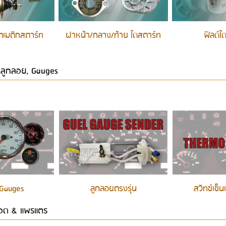
โตเมติกสตาร์ท
ฝาหน้า/กลาง/ท้าย ไดสตาร์ท
ฟิลด์ไ
ร์,ลูกลอย, Gauges
 Gauges
ลูกลอยตรงรุ่น
สวิทช์เซ็
อด & แพรแตร