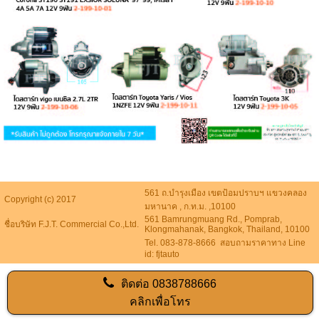
561 ถ.บำรุงเมือง เขตป้อมปราบฯ แขวงคลอง
Copyright (c) 2017
มหานาค , ก.ท.ม. ,10100
561 Bamrungmuang Rd., Pomprab,
ชื่อบริษัท F.J.T. Commercial Co.,Ltd.
Klongmahanak, Bangkok, Thailand, 10100
Tel. 083-878-8666 สอบถามราคาทาง Line
id: fjtauto
ติดต่อ
0838788666
คลิกเพื่อโทร