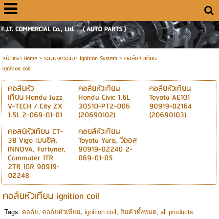
F.J.T. COMMERCIAL Co., Ltd. ( AUTO PARTS )
หน้าแรก Home
> ระบบจุดระเบิด Ignition System >
คอล์ยหัวเทียน
ignition coil
คอล์ยหัว
คอล์ยหัวเทียน
คอล์ยหัวเทียน
เทียน Honda Jazz
Honda Civic 1.6L
Toyota AE101
V-TECH / City ZX
30510-PT2-006
90919-02164
1.5L 2-069-01-01
(20690102)
(20690103)
คอลย์หัวเทียน CT-
คอยล์หัวเทียน
38 Vigo เบนซิล,
Toyota Yaris, วีออส
INNOVA, Fortuner,
90919-02240 2-
Commuter 1TR
069-01-05
2TR 1GR 90919-
02248
คอล์ยหัวเทียน ignition coil
Tags:
คอล์ย
,
คอล์ยหัวเทียน
,
ignition coil
,
สินค้าทั้งหมด
,
all products