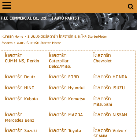
F.J.T. COMMERCIAL Co., Ltd. ( AUTO PARTS )
หน้าแรก Home
> ระบบมอเตอร์สตาร์ท ไดสตาร์ท & อะไหล่ StarterMotor
System >
มอเตอร์สตาร์ท Starter Motor
ไดสตาร์ท
ไดสตาร์ท
ไดสตาร์ท
CUMMINS, Perkin
Caterpillar
Chevrolet
Delco/Mitsu
ไดสตาร์ท Deutz
ไดสตาร์ท FORD
ไดสตาร์ท HONDA
ไดสตาร์ท HINO
ไดสตาร์ท Hyundai
ไดสตาร์ท ISUZU
ไดสตาร์ท Kubota
ไดสตาร์ท Komatsu
ไดสตาร์ท
Mitsubishi
ไดสตาร์ท
ไดสตาร์ท MAZDA
ไดสตาร์ท NISSAN
Mercedes Benz
ไดสตาร์ท Suzuki
ไดสตาร์ท Toyota
ไดสตาร์ท Volvo /
SCANIA