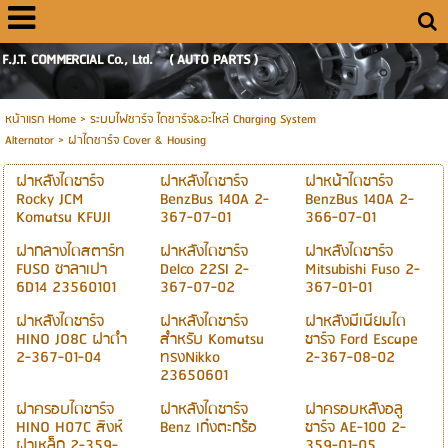
F.J.T. COMMERCIAL Co., Ltd. ( AUTO PARTS )
หน้าแรก Home
> ระบบไฟชาร์จ ไดชาร์จ&อะไหล่ Charging System
Alternator >
ฝาไดชาร์จ Cover & Housing
ฝาหลังไดชาร์จ
ฝาหลังไดชาร์จ
ฝาหน้าไดชาร์จ
Rocky JCM
BenzBus 140A 2-
BenzBus 140A 2-
Komatsu KFUJI
367-07-01
366-07-01
ฝากลางไดสตาร์ท
ฝาหลังไดชาร์จ
ฝาหลังไดชาร์จ
FUSO ซาลาเปา
Delco 22SI 2-
Mitsubishi Fuso 2-
6D14 23560101
367-07-02
367-01-01
ฝาหลังไดชาร์จ
ฝาหลังไดชาร์จ
ฝาหลังมีเนียมได
HINO JO8C ฝาดำ
สำหรับ Komatsu
ชาร์จ Ford Escape
2-367-01-04
ทรงNikko
2-367-08-02
23650601
ฝาครอบไดชาร์จ
ฝาหลังไดชาร์จ
ฝาครอบหลัังอลู
HINO H07C สิงห์
Benz เก๋งตะกร้อ
ชาร์จ AE-100 2-
ฝาเหล็ก 2-359-
359-01-05