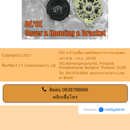
561 ถ.บำรุงเมือง เขตป้อมปราบฯ แขวงคลอง
Copyright (c) 2017
มหานาค , ก.ท.ม. ,10100
561 Bamrungmuang Rd., Pomprab,
ชื่อบริษัท F.J.T. Commercial Co.,Ltd.
Klongmahanak, Bangkok, Thailand, 10100
Tel. 083-878-8666 สอบถามราคาทาง Line
id: fjtauto
ติดต่อ
0838788666
คลิกเพื่อโทร