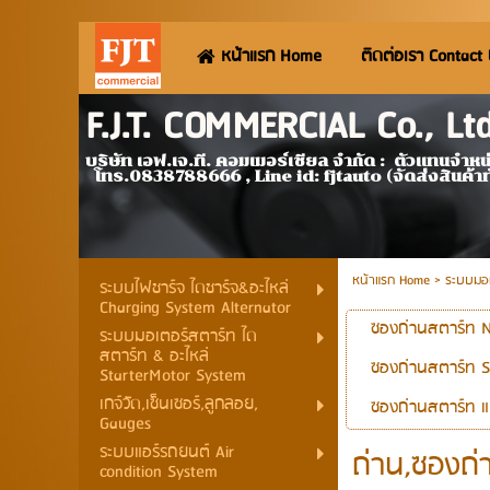
หน้าแรก Home
ติดต่อเรา Contact
F.J.T. COMMERCIAL Co., L
บริษัท เอฟ.เจ.ที. คอมเมอร์เชียล จำกัด
โทร.0838788666 , Line id: fjtauto (จัดส่งสินค้า
หน้าแรก Home
> ระบบมอเ
ระบบไฟชาร์จ ไดชาร์จ&อะไหล่
Charging System Alternator
ซองถ่านสตาร์ท 
ระบบมอเตอร์สตาร์ท ได
สตาร์ท & อะไหล่
ซองถ่านสตาร์ท S
StarterMotor System
เกจ์วัด,เซ็นเซอร์,ลูกลอย,
ซองถ่านสตาร์ท 
Gauges
ระบบแอร์รถยนต์ Air
ถ่าน,ซองถ่
condition System