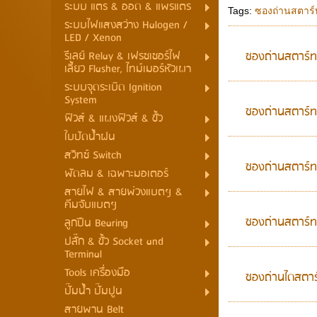
ระบบ แตร & ออด & แพรแตร
Tags:
ซองถ่านสตาร์
ระบบไฟแสงสว่าง Halogen /
LED / Xenon
ซองถ่านสตาร์
รีเลย์ Relay & เฟรชเชอร์ไฟ
เลี้ยว Flasher, ไทม์เมอร์หัวเผา
ระบบจุดระเบิด Ignition
System
ซองถ่านสตาร์ท
ฟิวส์ & แผงฟิวส์ & ขั้ว
ใบปัดน้ำฝน
สวิทช์ Switch
ซองถ่านสตาร์ท
พัดลม & เฉพาะมอเตอร์
สายไฟ & สายพ่วงแบตฯ &
คีมจับแบตฯ
ซองถ่านสตาร์ท
ลูกปืน Bearing
ปลั๊ก & ขั้ว Socket and
Terminal
Tools เครื่องมือ
ซองถ่านไดสตาร์
ปั๊มน้ำ ปั๊มปูน
สายพาน Belt