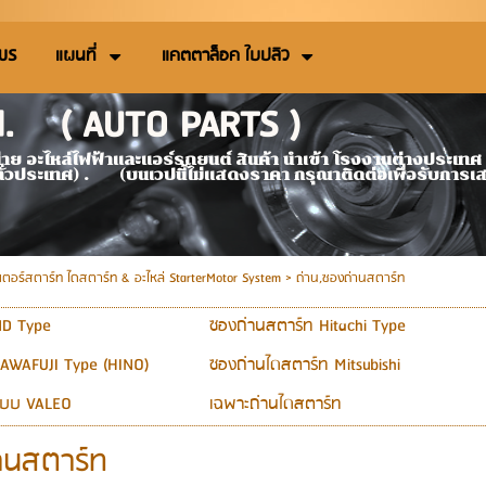
 US
แผนที่
แคตตาล็อค ใบปลิว
td. ( AUTO PARTS )
 : ตัวแทนจำหน่าย อะไหล่ไฟฟ้าและแอร์รถยนต์ สินค
ทั่วประเทศ) . (บนเวปนี้ไม่แสดงราคา กรุณาติดต่อเพื่อรับการ
ตอร์สตาร์ท ไดสตาร์ท & อะไหล่ StarterMotor System >
ถ่าน,ซองถ่านสตาร์ท
ND Type
ซองถ่านสตาร์ท Hitachi Type
AWAFUJI Type (HINO)
ซองถ่านไดสตาร์ท Mitsubishi
แบบ VALEO
เฉพาะถ่านไดสตาร์ท
านสตาร์ท