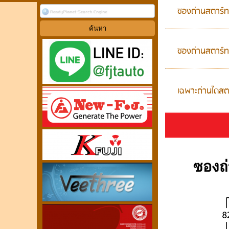
ซองถ่านสตาร์ท
ซองถ่านสตาร์
เฉพาะถ่านไดสต