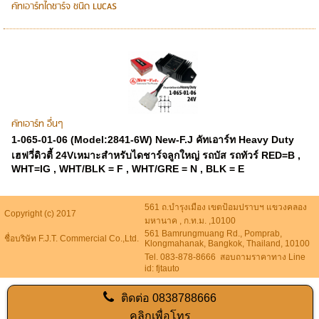
คัทเอาร์ทไดชาร์จ ชนิด LUCAS
คัทเอาร์ท อื่นๆ
1-065-01-06 (Model:2841-6W) New-F.J คัทเอาร์ท Heavy Duty
เฮฟวี่ดิวตี้ 24Vเหมาะสำหรับไดชาร์จลูกใหญ่ รถบัส รถทัวร์ RED=B ,
WHT=IG , WHT/BLK = F , WHT/GRE = N , BLK = E
561 ถ.บำรุงเมือง เขตป้อมปราบฯ แขวงคลอง
Copyright (c) 2017
มหานาค , ก.ท.ม. ,10100
561 Bamrungmuang Rd., Pomprab,
ชื่อบริษัท F.J.T. Commercial Co.,Ltd.
Klongmahanak, Bangkok, Thailand, 10100
Tel. 083-878-8666 สอบถามราคาทาง Line
id: fjtauto
ติดต่อ
0838788666
คลิกเพื่อโทร