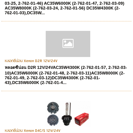
03-25, 2-762-01-46) AC35W6000K (2-762-01-47, 2-762-03-09)
AC35W8000K (2-762-03-24, 2-762-01-56) DC35W4300K (2-
762-01-03),DC35W...
หลอดซีน่อน Xenon D2R 12V/24V
หลอดซีน่อน D2R 12V/24VAC35W4300K (2-762-01-57, 2-762-03-
10)AC35W6000K (2-762-01-48, 2-762-03-11)AC35W8000K (2-
762-01-49, 2-762-03-12)DC35W4300K (2-762-01-
43),DC35W6000K (2-762-01-4...
หลอดซีน่อน Xenon D4C/S 12V/24V