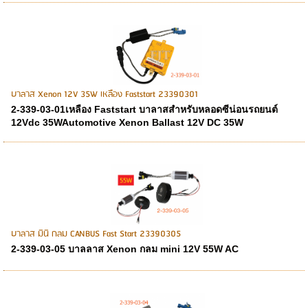
บาลาส Xenon 12V 35W เหลือง Faststart 23390301
2-339-03-01เหลือง Faststart บาลาสสำหรับหลอดซีน่อนรถยนต์
12Vdc 35WAutomotive Xenon Ballast 12V DC 35W
บาลาส มินิ กลม CANBUS Fast Start 23390305
2-339-03-05 บาลลาส Xenon กลม mini 12V 55W AC