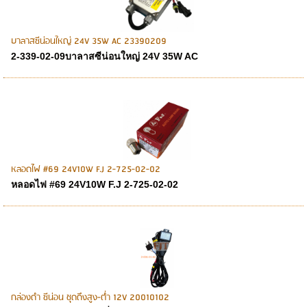
บาลาสซีน่อนใหญ่ 24V 35W AC 23390209
2-339-02-09บาลาสซีน่อนใหญ่ 24V 35W AC
หลอดไฟ #69 24V10W F.J 2-725-02-02
หลอดไฟ #69 24V10W F.J 2-725-02-02
กล่องดำ ซีน่อน ชุดดึงสูง-ต่ำ 12V 20010102