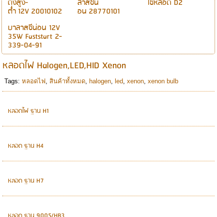
ดึงสูง-
ลาสซีน่
ใช้หลอด D2
ต่ำ 12V 20010102
อน 28770101
บาลาสซีน่อน 12V
35W Faststart 2-
339-04-91
หลอดไฟ Halogen,LED,HID Xenon
Tags:
หลอดไฟ
,
สินค้าทั้งหมด
,
halogen
,
led
,
xenon
,
xenon bulb
หลอดไฟ ฐาน H1
หลอด ฐาน H4
หลอด ฐาน H7
หลอด ฐาน 9005/HB3